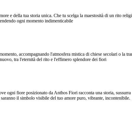
re e della tua storia unica. Che tu scelga la maestosità di un rito religi
, rendendo ogni momento indimenticabile
 del momento, accompagnando l'atmosfera mistica di chiese secolari o la tra
uovo, tra l'eternità del rito e l'effimero splendore dei fiori
dove ogni fiore posizionato da Anthos Fiori racconta una storia, sussurra 
li saranno il simbolo visibile del tuo amore puro, vibrante, incontenibile.